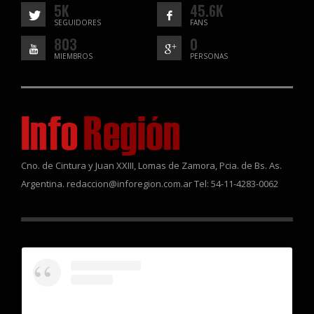
5K
45.6K
SEGUIDORES
FANS
803
0
MIEMBROS
PERSONAS
Cno. de Cintura y Juan XXIII, Lomas de Zamora, Pcia. de Bs. As.
Argentina. redaccion@inforegion.com.ar Tel: 54-11-4283-0062