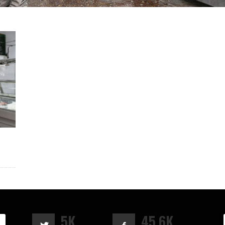
5K
45.6K