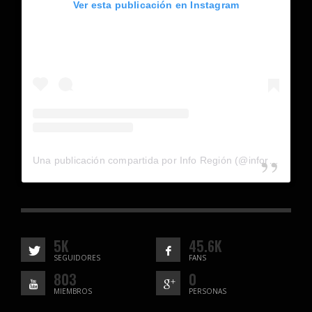
Ver esta publicación en Instagram
Una publicación compartida por Info Región (@inforegion_redes)
5K
45.6K
SEGUIDORES
FANS
803
0
MIEMBROS
PERSONAS