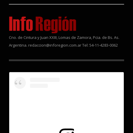
Cno. de Cintura y Juan XXIII, Lomas de Zamora, Pcia. de Bs. As.
Argentina. redaccion@inforegion.com.ar Tel: 54-11-4283-0062