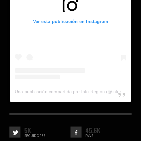
Ver esta publicación en Instagram
Una publicación compartida por Info Región (@inforegion_redes)
5K
45.6K
SEGUIDORES
FANS