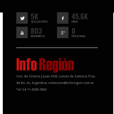
5K
45.6K
SEGUIDORES
FANS
803
0
MIEMBROS
PERSONAS
Cno. de Cintura y Juan XXIII, Lomas de Zamora, Pcia.
de Bs. As. Argentina. redaccion@inforegion.com.ar
Tel: 54-11-4283-0062