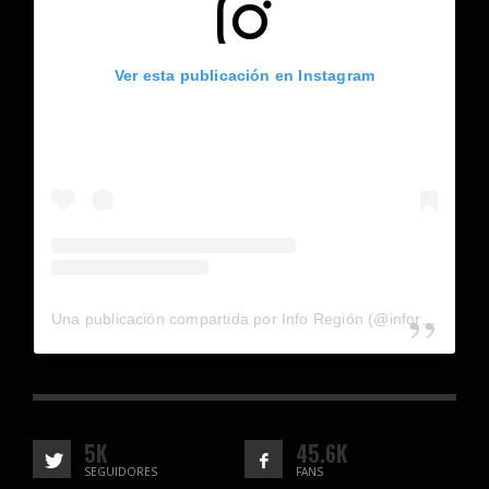
Ver esta publicación en Instagram
Una publicación compartida por Info Región (@inforegion_redes)
5K
45.6K
SEGUIDORES
FANS