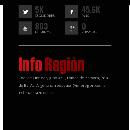
5K
45.6K
SEGUIDORES
FANS
803
0
MIEMBROS
PERSONAS
Cno. de Cintura y Juan XXIII, Lomas de Zamora, Pcia.
de Bs. As. Argentina. redaccion@inforegion.com.ar
Tel: 54-11-4283-0062