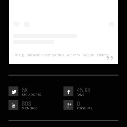
Una publicación compartida por Info Región (@inforegion_redes)
5K
45.6K
SEGUIDORES
FANS
803
0
MIEMBROS
PERSONAS