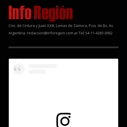
Cno. de Cintura y Juan XXIII, Lomas de Zamora, Pcia. de Bs. As.
Argentina. redaccion@inforegion.com.ar Tel: 54-11-4283-0062