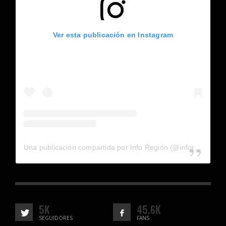
Ver esta publicación en Instagram
Una publicación compartida por Info Región (@inforegion_redes)
5K
45.6K
SEGUIDORES
FANS