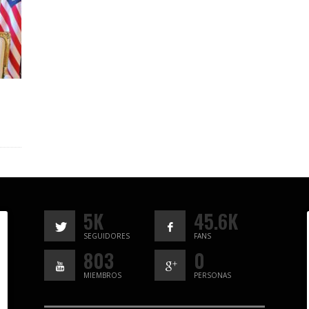
5K
45.6K
SEGUIDORES
FANS
803
0
MIEMBROS
PERSONAS