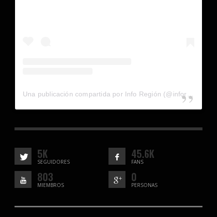
Una publicación compartida por Info Región (@inforegion_redes)
5K
45.6K
SEGUIDORES
FANS
803
0
MIEMBROS
PERSONAS