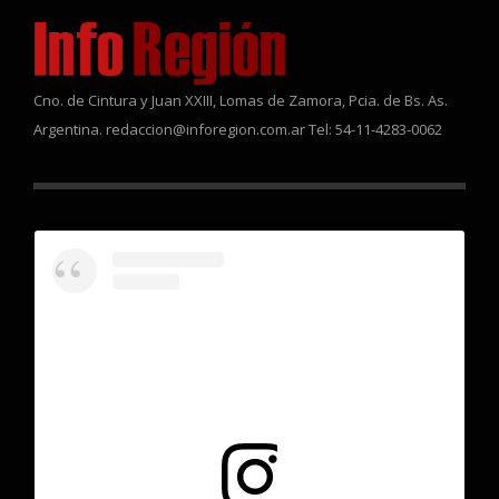
Cno. de Cintura y Juan XXIII, Lomas de Zamora, Pcia. de Bs. As.
Argentina. redaccion@inforegion.com.ar Tel: 54-11-4283-0062