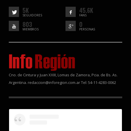
5K
45.6K
SEGUIDORES
FANS
803
0
MIEMBROS
PERSONAS
Cno. de Cintura y Juan XXIII, Lomas de Zamora, Pcia. de Bs. As.
Argentina. redaccion@inforegion.com.ar Tel: 54-11-4283-0062