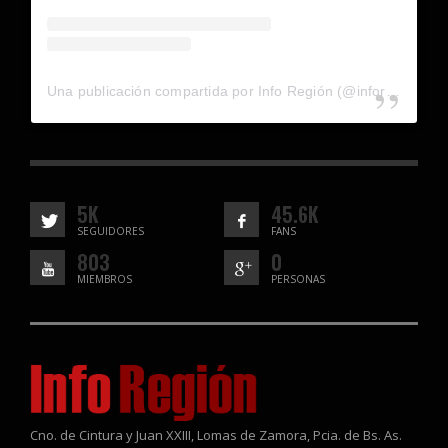
Una publicación compartida por Info Región (@inforegion_redes)
5K
45.6K
SEGUIDORES
FANS
803
0
MIEMBROS
PERSONAS
Cno. de Cintura y Juan XXIII, Lomas de Zamora, Pcia. de Bs. As.