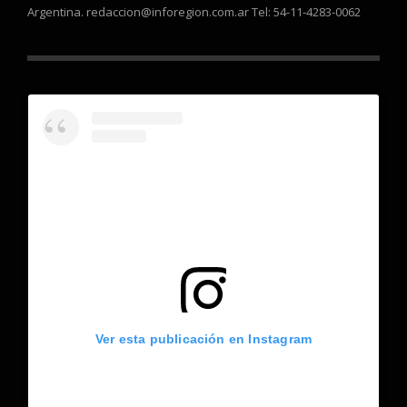
Argentina. redaccion@inforegion.com.ar Tel: 54-11-4283-0062
Ver esta publicación en Instagram