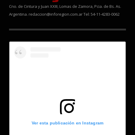
Cno. de Cintura y Juan XXIII, Lomas de Zamora, Pcia. de Bs. As.
Argentina. redaccion@inforegion.com.ar Tel: 54-11-4283-0062
Ver esta publicación en Instagram