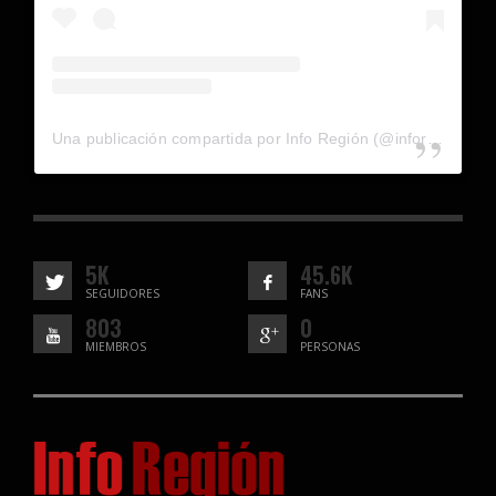
Una publicación compartida por Info Región (@inforegion_redes)
5K
45.6K
SEGUIDORES
FANS
803
0
MIEMBROS
PERSONAS