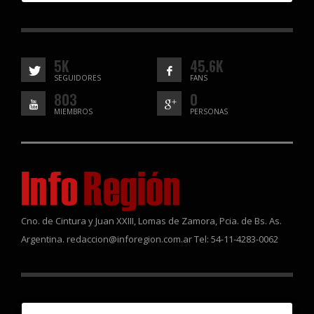
5K
45.6K
SEGUIDORES
FANS
803
0
MIEMBROS
PERSONAS
Cno. de Cintura y Juan XXIII, Lomas de Zamora, Pcia. de Bs. As.
Argentina. redaccion@inforegion.com.ar Tel: 54-11-4283-0062