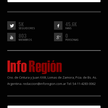
5K
45.6K
SEGUIDORES
FANS
803
0
MIEMBROS
PERSONAS
Cno. de Cintura y Juan XXIII, Lomas de Zamora, Pcia. de Bs. As.
Argentina. redaccion@inforegion.com.ar Tel: 54-11-4283-0062