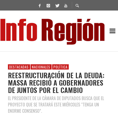
DESTACADAS
NACIONALES
POLÍTICA
REESTRUCTURACIÓN DE LA DEUDA:
MASSA RECIBIÓ A GOBERNADORES
DE JUNTOS POR EL CAMBIO
EL PRESIDENTE DE LA CÁMARA DE DIPUTADOS BUSCA QUE EL
PROYECTO QUE SE TRATARÁ ESTE MIÉRCOLES “TENGA UN
ENORME CONSENSO”.