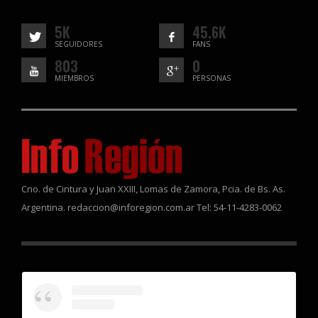
5K
45.6K
SEGUIDORES
FANS
803
0
MIEMBROS
PERSONAS
Cno. de Cintura y Juan XXIII, Lomas de Zamora, Pcia. de Bs. As.
Argentina. redaccion@inforegion.com.ar Tel: 54-11-4283-0062