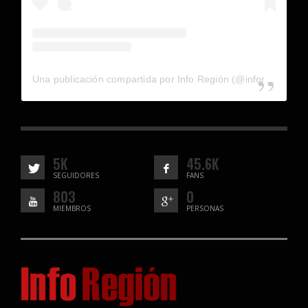
Una publicación compartida por Info Región (@inforegion_redes)
5K
45.6K
SEGUIDORES
FANS
803
0
MIEMBROS
PERSONAS