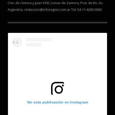
Cno. de Cintura y Juan XXIII, Lomas de Zamora, Pcia. de Bs. As.
Argentina. redaccion@inforegion.com.ar Tel: 54-11-4283-0062
Ver esta publicación en Instagram