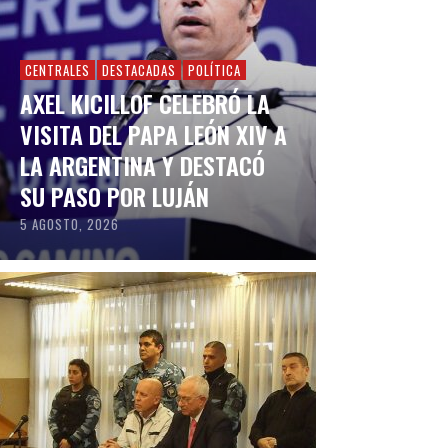
CENTRALES
DESTACADAS
POLÍTICA
AXEL KICILLOF CELEBRÓ LA
VISITA DEL PAPA LEÓN XIV A
LA ARGENTINA Y DESTACÓ
SU PASO POR LUJÁN
5 AGOSTO, 2026