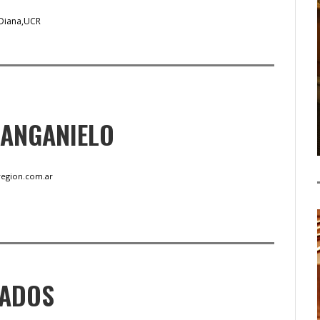
 Diana
UCR
MANGANIELO
egion.com.ar
NADOS