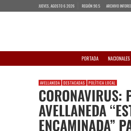
JUEVES, AGOSTO 6 2026
REGIÓN 90.5
ARCHIVO INFORE
PORTADA
NACIONALES
AVELLANEDA
DESTACADAS
POLÍTICA LOCAL
CORONAVIRUS: P
AVELLANEDA “ES
ENCAMINADA” P