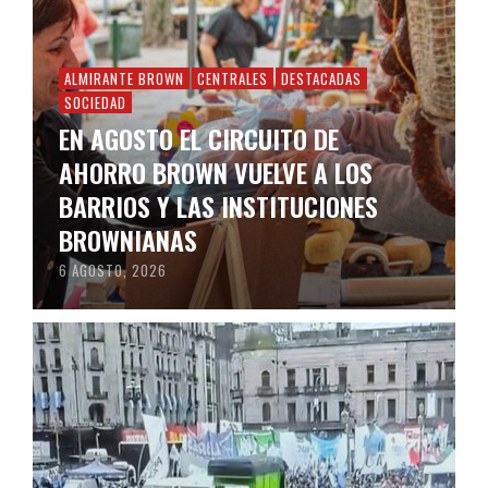
ALMIRANTE BROWN
CENTRALES
DESTACADAS
SOCIEDAD
EN AGOSTO EL CIRCUITO DE
AHORRO BROWN VUELVE A LOS
BARRIOS Y LAS INSTITUCIONES
BROWNIANAS
6 AGOSTO, 2026