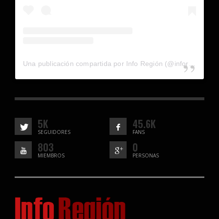
Una publicación compartida por Info Región (@inforegion_redes)
5K
45.6K
SEGUIDORES
FANS
803
0
MIEMBROS
PERSONAS