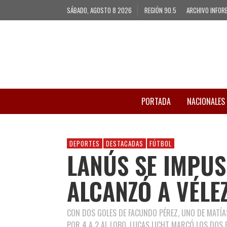
SÁBADO, AGOSTO 8 2026
REGIÓN 90.5
ARCHIVO INFOR
PORTADA
NACIONALES
DEPORTES
DESTACADAS
FÚTBOL
LANÚS SE IMPUS
ALCANZÓ A VÉLE
CON DOS GOLES DE FACUNDO PÉREZ, UNO DE MATÍAS
POR 4 A 2 AL LOBO. LUCAS LICHT MARCÓ LOS DOS P