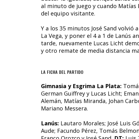
al minuto de juego y cuando Matías 
del equipo visitante.
Y a los 35 minutos José Sand volvió a
La Vega, y poner el 4 a 1 de Lanús 
tarde, nuevamente Lucas Licht demos
y otro remate de media distancia m
LA FICHA DEL PARTIDO
Gimnasia y Esgrima La Plata:
Tomás
German Guiffrey y Lucas Licht; Eman
Alemán, Matías Miranda, Johan Carb
Mariano Messera.
Lanús:
Lautaro Morales; José Luis Gó
Aude; Facundo Pérez, Tomás Belmonte
Franco Orozco y José Sand.
DT:
Luis 