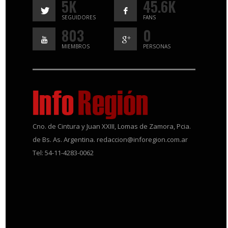
5K
45.6K
SEGUIDORES
FANS
803
0
MIEMBROS
PERSONAS
Cno. de Cintura y Juan XXIII, Lomas de Zamora, Pcia.
de Bs. As. Argentina. redaccion@inforegion.com.ar
Tel: 54-11-4283-0062