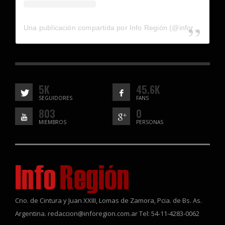
Una publicación compartida por Info Región (@inforegion_redes)
5K
45.6K
SEGUIDORES
FANS
803
0
MIEMBROS
PERSONAS
Cno. de Cintura y Juan XXIII, Lomas de Zamora, Pcia. de Bs. As.
Argentina. redaccion@inforegion.com.ar Tel: 54-11-4283-0062