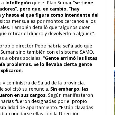
ó a
InfoRegión
que el Plan Sumar “
se tiene
jadores”, pero que, en cambio, “hay
n y hasta el que figura como intendente del
sitos mensuales por montos cercanos a los
ales. También detalló que “algunos dicen
ue retirar el dinero y devolverlo a alguien”.
 propio director Pebe habría señalado que
n Sumar sino también con el sistema SAMO,
es a obras sociales.
“Gente arrimó las listas
a problemas. Se lo llevaba cierta gente
explicaron.
a viceministra de Salud de la provincia,
le solicitó su renuncia.
Sin embargo, las
nuaron en sus cargos.
Según manifestaron
onarias fueron designadas por el propio
osibilidad de apartamiento. “Están clavadas
aban quedarse ellas con la Dirección