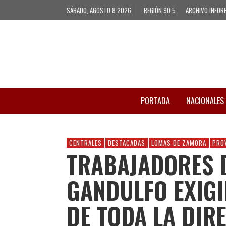
SÁBADO, AGOSTO 8 2026
REGIÓN 90.5
ARCHIVO INFOR
PORTADA
NACIONALES
CENTRALES
DESTACADAS
LOMAS DE ZAMORA
PRO
TRABAJADORES 
GANDULFO EXIGI
DE TODA LA DIR