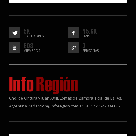
5K
45.6K
SEGUIDORES
FANS
803
0
MIEMBROS
PERSONAS
Cno. de Cintura y Juan XXIII, Lomas de Zamora, Pcia. de Bs. As.
Argentina. redaccion@inforegion.com.ar Tel: 54-11-4283-0062