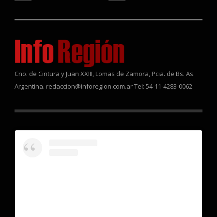
Cno. de Cintura y Juan XXIII, Lomas de Zamora, Pcia. de Bs. As.
Argentina. redaccion@inforegion.com.ar Tel: 54-11-4283-0062