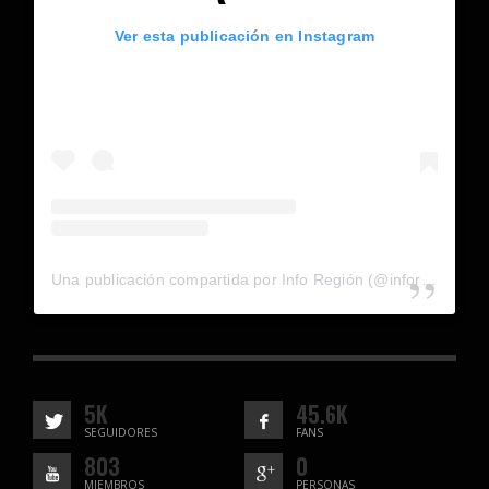
Ver esta publicación en Instagram
Una publicación compartida por Info Región (@inforegion_redes)
5K
45.6K
SEGUIDORES
FANS
803
0
MIEMBROS
PERSONAS