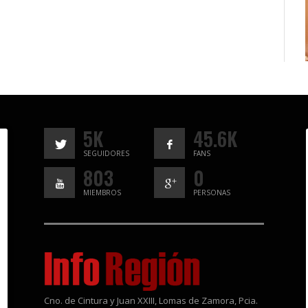
5K
45.6K
SEGUIDORES
FANS
803
0
MIEMBROS
PERSONAS
Cno. de Cintura y Juan XXIII, Lomas de Zamora, Pcia.