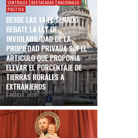
CENTRALES
DESTACADAS
NACIONALES
POLÍTICA
DESDE LAS 14 EL SENADO
DEBATE LA LEY DE
INVIOLABILIDAD DE LA
PROPIEDAD PRIVADA SIN EL
ARTICULO QUE PROPONÍA
ELEVAR EL PORCENTAJE DE
TIERRAS RURALES A
EXTRANJEROS
6 AGOSTO, 2026