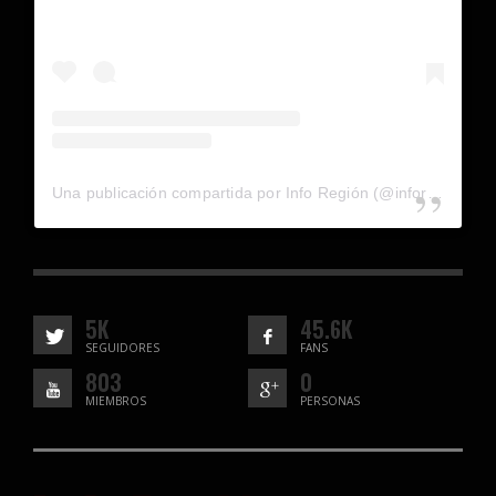
Una publicación compartida por Info Región (@inforegion_redes)
5K
45.6K
SEGUIDORES
FANS
803
0
MIEMBROS
PERSONAS