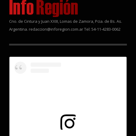
Cno. de Cintura y Juan XXIII, Lomas de Zamora, Pcia. de Bs. As.
Argentina. redaccion@inforegion.com.ar Tel: 54-11-4283-0062