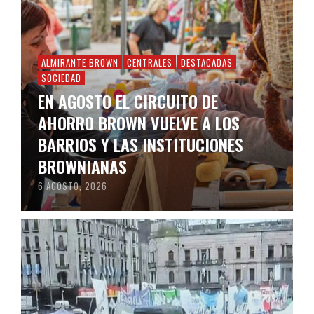
ALMIRANTE BROWN
CENTRALES
DESTACADAS
SOCIEDAD
EN AGOSTO EL CIRCUITO DE
AHORRO BROWN VUELVE A LOS
BARRIOS Y LAS INSTITUCIONES
BROWNIANAS
6 AGOSTO, 2026