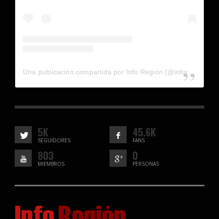
Una publicación compartida por Info Región (@inforegion_redes)
5K
45.6K
SEGUIDORES
FANS
803
0
MIEMBROS
PERSONAS