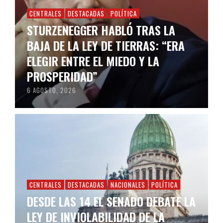
CENTRALES
DESTACADAS
POLÍTICA
STURZENEGGER HABLÓ TRAS LA
BAJA DE LA LEY DE TIERRAS: “ERA
ELEGIR ENTRE EL MIEDO Y LA
PROSPERIDAD”
6 AGOSTO, 2026
CENTRALES
DESTACADAS
NACIONALES
POLÍTICA
DESDE LAS 14 EL SENADO DEBATE LA
LEY DE INVIOLABILIDAD DE LA