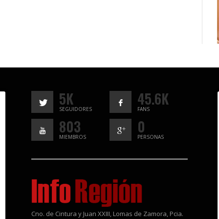
5K
45.6K
SEGUIDORES
FANS
803
0
MIEMBROS
PERSONAS
Cno. de Cintura y Juan XXIII, Lomas de Zamora, Pcia.