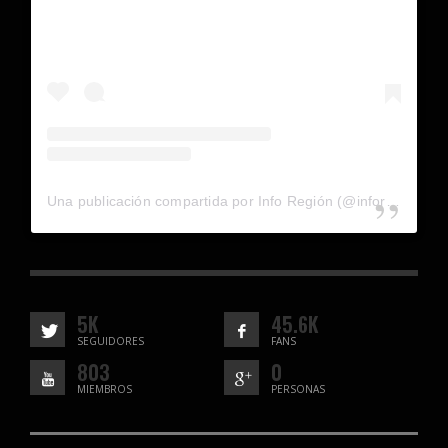
Una publicación compartida por Info Región (@inforegion_redes)
5K
45.6K
SEGUIDORES
FANS
803
0
MIEMBROS
PERSONAS