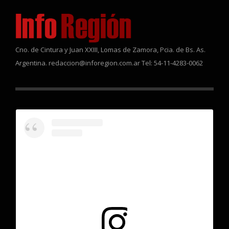
Cno. de Cintura y Juan XXIII, Lomas de Zamora, Pcia. de Bs. As.
Argentina. redaccion@inforegion.com.ar Tel: 54-11-4283-0062