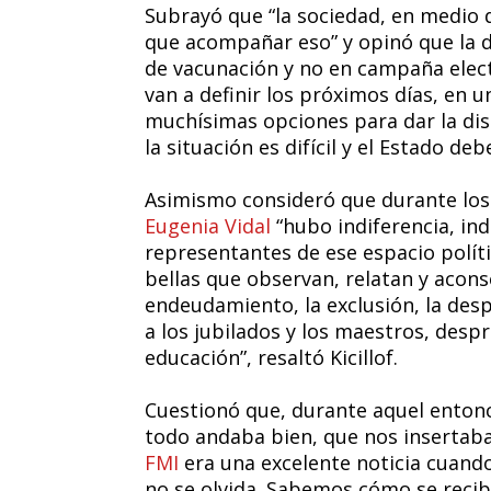
Subrayó que “la sociedad, en medio d
que acompañar eso” y opinó que la d
de vacunación y no en campaña electo
van a definir los próximos días, en 
muchísimas opciones para dar la di
la situación es difícil y el Estado de
Asimismo consideró que durante los
Eugenia Vidal
“hubo indiferencia, ind
representantes de ese espacio polí
bellas que observan, relatan y aconse
endeudamiento, la exclusión, la desp
a los jubilados y los maestros, despr
educación”, resaltó Kicillof.
Cuestionó que, durante aquel entonc
todo andaba bien, que nos insertab
FMI
era una excelente noticia cuando 
no se olvida. Sabemos cómo se recibió