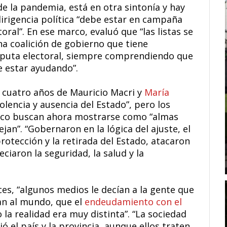
e la pandemia, está en otra sintonía y hay
irigencia política “debe estar en campaña
ral”. En ese marco, evaluó que “las listas se
una coalición de gobierno que tiene
sputa electoral, siempre comprendiendo que
be estar ayudando”.
 cuatro años de Mauricio Macri y
María
olencia y ausencia del Estado”, pero los
tico buscan ahora mostrarse como “almas
jan”. “Gobernaron en la lógica del ajuste, el
rotección y la retirada del Estado, atacaron
eciaron la seguridad, la salud y la
es, “algunos medios le decían a la gente que
an al mundo, que el
endeudamiento con el
la realidad era muy distinta”. “La sociedad
 el país y la provincia, aunque ellos traten