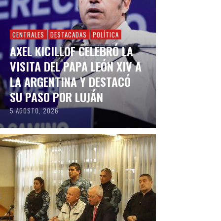
CENTRALES
DESTACADAS
POLÍTICA
AXEL KICILLOF CELEBRÓ LA
VISITA DEL PAPA LEÓN XIV A
LA ARGENTINA Y DESTACÓ
SU PASO POR LUJÁN
5 AGOSTO, 2026