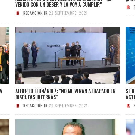
VENIDO CON UN DEBER Y LO VOY A CUMPLIR”
REDACCIÓN IR
22 SEPTIEMBRE, 2021
A
ALBERTO FERNÁNDEZ: “NO ME VERÁN ATRAPADO EN
SE R
DISPUTAS INTERNAS”
ACTU
REDACCIÓN IR
20 SEPTIEMBRE, 2021