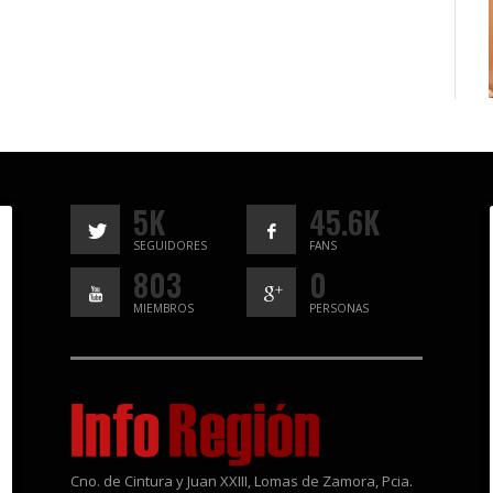
5K
45.6K
SEGUIDORES
FANS
803
0
MIEMBROS
PERSONAS
Cno. de Cintura y Juan XXIII, Lomas de Zamora, Pcia.