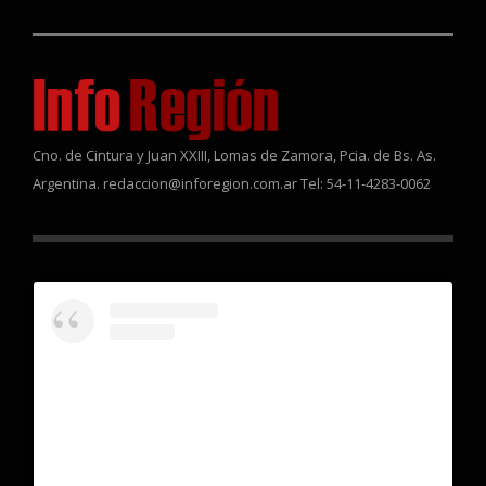
Cno. de Cintura y Juan XXIII, Lomas de Zamora, Pcia. de Bs. As.
Argentina. redaccion@inforegion.com.ar Tel: 54-11-4283-0062