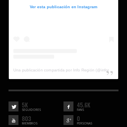
Ver esta publicación en Instagram
Una publicación compartida por Info Región (@inforegion_redes)
5K
45.6K
SEGUIDORES
FANS
803
0
MIEMBROS
PERSONAS