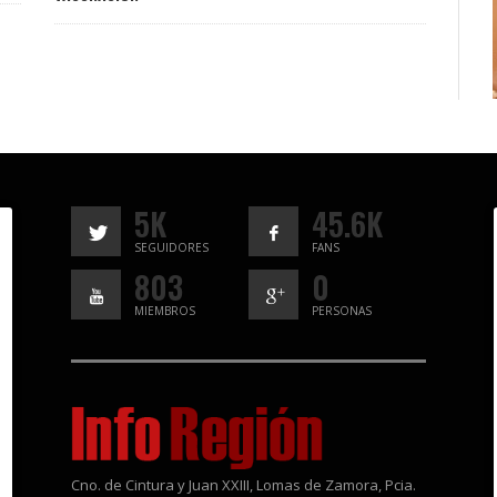
5K
45.6K
SEGUIDORES
FANS
803
0
MIEMBROS
PERSONAS
Cno. de Cintura y Juan XXIII, Lomas de Zamora, Pcia.