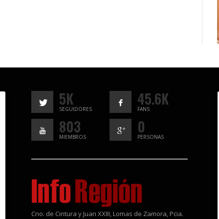
5K
45.6K
SEGUIDORES
FANS
803
0
MIEMBROS
PERSONAS
Cno. de Cintura y Juan XXIII, Lomas de Zamora, Pcia.