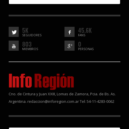
5K
45.6K
SEGUIDORES
FANS
803
0
MIEMBROS
PERSONAS
Cno. de Cintura y Juan XXIII, Lomas de Zamora, Pcia. de Bs. As.
Argentina. redaccion@inforegion.com.ar Tel: 54-11-4283-0062