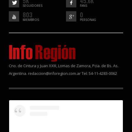
5K
45.6K
SEGUIDORES
FANS
803
0
MIEMBROS
PERSONAS
Cno. de Cintura y Juan XXIII, Lomas de Zamora, Pcia. de Bs. As.
Argentina. redaccion@inforegion.com.ar Tel: 54-11-4283-0062