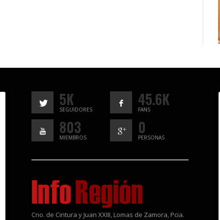
5K
45.6K
SEGUIDORES
FANS
803
0
MIEMBROS
PERSONAS
Cno. de Cintura y Juan XXIII, Lomas de Zamora, Pcia.