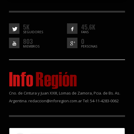
5K
45.6K
SEGUIDORES
FANS
803
0
MIEMBROS
PERSONAS
Cno. de Cintura y Juan XXIII, Lomas de Zamora, Pcia. de Bs. As.
Argentina. redaccion@inforegion.com.ar Tel: 54-11-4283-0062