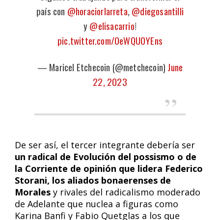
país con
@horaciorlarreta
,
@diegosantilli
y
@elisacarrio
!
pic.twitter.com/OeWQU0YEns
— Maricel Etchecoin (@metchecoin)
June
22, 2023
De ser así, el tercer integrante debería ser
un radical de Evolución del possismo o de
la Corriente de opinión que lidera Federico
Storani, los aliados bonaerenses de
Morales
y rivales del radicalismo moderado
de Adelante que nuclea a figuras como
Karina Banfi y Fabio Quetglas a los que