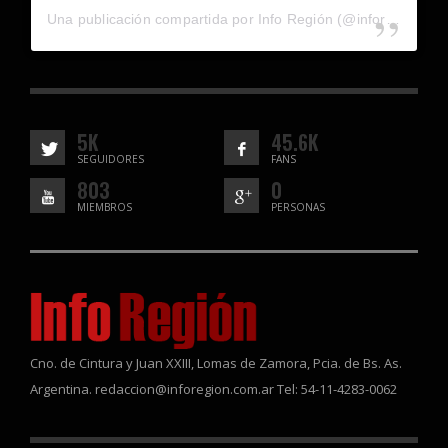
Una publicación compartida por Info Región (@inforegion_redes)
5K
45.6K
SEGUIDORES
FANS
803
0
MIEMBROS
PERSONAS
Cno. de Cintura y Juan XXIII, Lomas de Zamora, Pcia. de Bs. As.
Argentina. redaccion@inforegion.com.ar Tel: 54-11-4283-0062