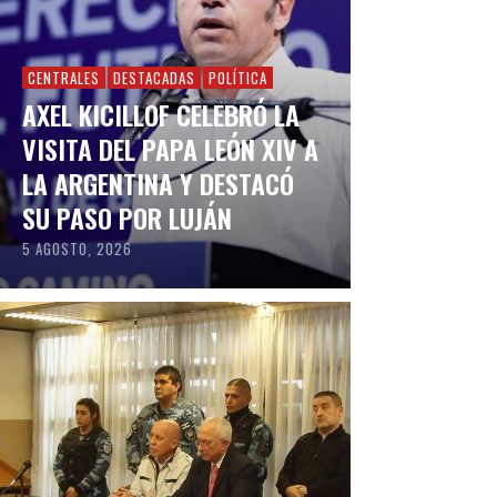
CENTRALES
DESTACADAS
POLÍTICA
AXEL KICILLOF CELEBRÓ LA
VISITA DEL PAPA LEÓN XIV A
LA ARGENTINA Y DESTACÓ
SU PASO POR LUJÁN
5 AGOSTO, 2026