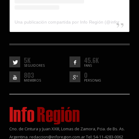
Una publicación compartida por Info Región (@inforegion_redes)
5K
45.6K
SEGUIDORES
FANS
803
0
MIEMBROS
PERSONAS
Cno. de Cintura y Juan XXIII, Lomas de Zamora, Pcia. de Bs. As.
Argentina. redaccion@inforegion.com.ar Tel: 54-11-4283-0062