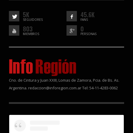
5K
45.6K
SEGUIDORES
FANS
803
0
MIEMBROS
PERSONAS
Cno. de Cintura y Juan XXIII, Lomas de Zamora, Pcia. de Bs. As.
Argentina. redaccion@inforegion.com.ar Tel: 54-11-4283-0062