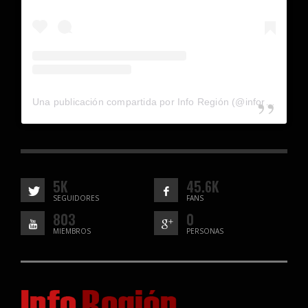
Una publicación compartida por Info Región (@inforegion_redes)
5K
45.6K
SEGUIDORES
FANS
803
0
MIEMBROS
PERSONAS