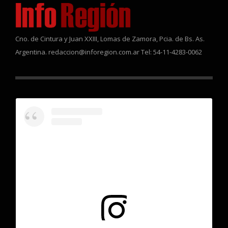
Cno. de Cintura y Juan XXIII, Lomas de Zamora, Pcia. de Bs. As.
Argentina. redaccion@inforegion.com.ar Tel: 54-11-4283-0062