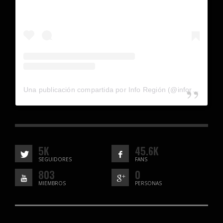
Una publicación compartida por Info Región (@inforegion_redes)
5K
45.6K
SEGUIDORES
FANS
803
0
MIEMBROS
PERSONAS