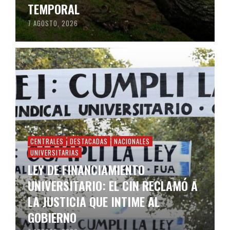
TEMPORAL
7 AGOSTO, 2026
CENTRALES
DESTACADAS
NACIONALES
UNIVERSITARIAS
LEY DE FINANCIAMIENTO
UNIVERSITARIO: EL CIN RECLAMÓ A
LA JUSTICIA QUE INTIME AL
GOBIERNO