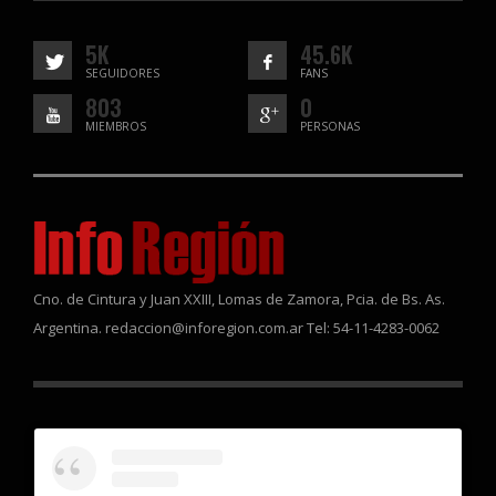
5K
45.6K
SEGUIDORES
FANS
803
0
MIEMBROS
PERSONAS
Cno. de Cintura y Juan XXIII, Lomas de Zamora, Pcia. de Bs. As.
Argentina. redaccion@inforegion.com.ar Tel: 54-11-4283-0062