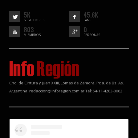
5K
45.6K
SEGUIDORES
FANS
803
0
MIEMBROS
PERSONAS
Cno. de Cintura y Juan XXIII, Lomas de Zamora, Pcia. de Bs. As.
Argentina. redaccion@inforegion.com.ar Tel: 54-11-4283-0062