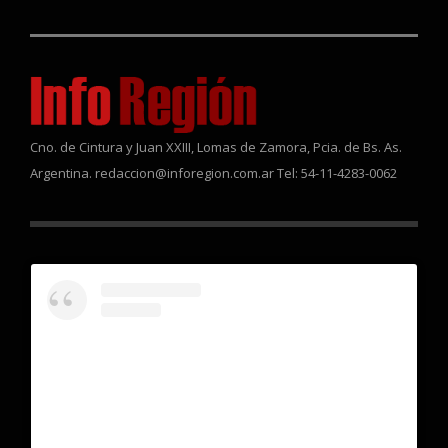
Cno. de Cintura y Juan XXIII, Lomas de Zamora, Pcia. de Bs. As.
Argentina. redaccion@inforegion.com.ar Tel: 54-11-4283-0062