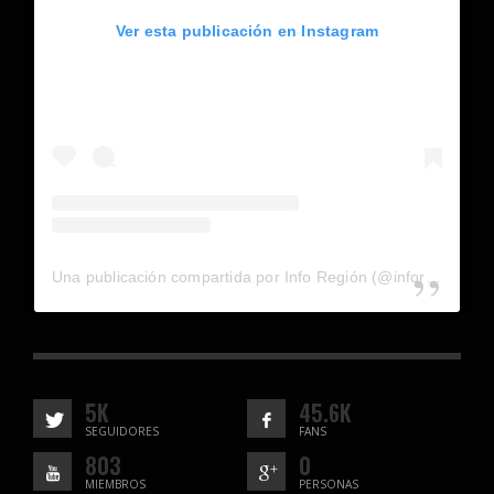
Ver esta publicación en Instagram
Una publicación compartida por Info Región (@inforegion_redes)
5K
45.6K
SEGUIDORES
FANS
803
0
MIEMBROS
PERSONAS